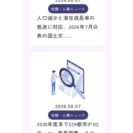
労務・人事ニュース
人口減少と潜在成長率の
低迷に対応、2026年7月公
表の国土交……
2026.08.07
労務・人事ニュース
2025年度末で329都市が3D
化、AI・衛星画像・スマ