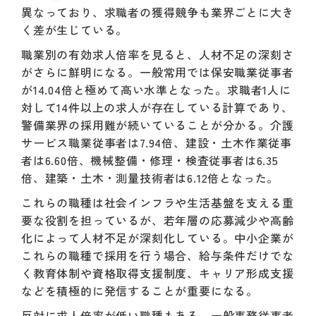
異なっており、求職者の獲得競争も業界ごとに大き
く差が生じている。
職業別の有効求人倍率を見ると、人材不足の深刻さ
がさらに鮮明になる。一般常用では保安職業従事者
が14.04倍と極めて高い水準となった。求職者1人に
対して14件以上の求人が存在している計算であり、
警備業界の採用難が続いていることが分かる。介護
サービス職業従事者は7.94倍、建設・土木作業従事
者は6.60倍、機械整備・修理・検査従事者は6.35
倍、建築・土木・測量技術者は6.12倍となった。
これらの職種は社会インフラや生活基盤を支える重
要な役割を担っているが、若年層の応募減少や高齢
化によって人材不足が深刻化している。中小企業が
これらの職種で採用を行う場合、給与条件だけでな
く教育体制や資格取得支援制度、キャリア形成支援
などを積極的に発信することが重要になる。
反対に求人倍率が低い職種もある。一般事務従事者