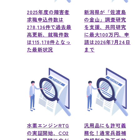
2025年度の障害者
新潟県が「佐渡島
求職申込件数は
の金山」調査研究
278,136件で過去最
を支援、共同研究
高更新、就職件数
に最大100万円、申
は115,178件となっ
請は2026年7月24日
た最新状況
まで
水素エンジンRTG
汎用品にも許可義
の実証開始、CO2
務化！通常兵器補